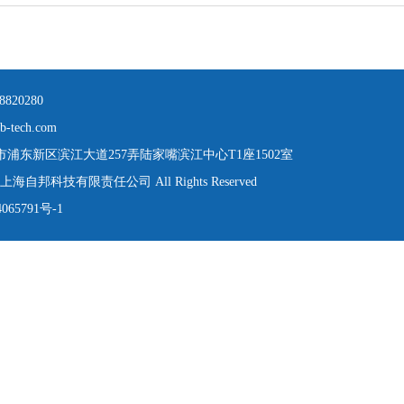
8820280
-tech.com
浦东新区滨江大道257弄陆家嘴滨江中心T1座1502室
 © 上海自邦科技有限责任公司 All Rights Reserved
065791号-1