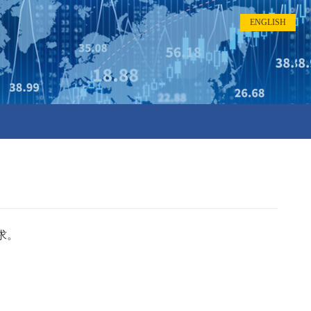
ENGLISH
求。