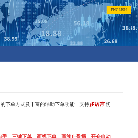
ENGLISH
的下单方式及丰富的辅助下单功能，支持
多语言
切
电手
、
三键下单
、
画线下单
、
画线止盈损
、
开仓自动