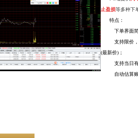
止盈损
等多种下
特点：
下单界面
支持限价，市
(最新价)；
支持当日有效
自动估算账户