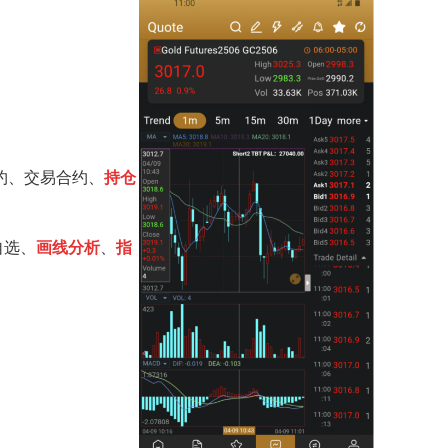
约、交易合约、
持仓
自选、
画线分析
、
指