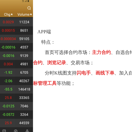
APP端
特点：
首页可选择合约市场：
主力合约
、自选合
合约
、
浏览记
录
、交易市场；
分时K线图支持
闪电手
、
画线下单
、加入
标管理工具
等
功能；